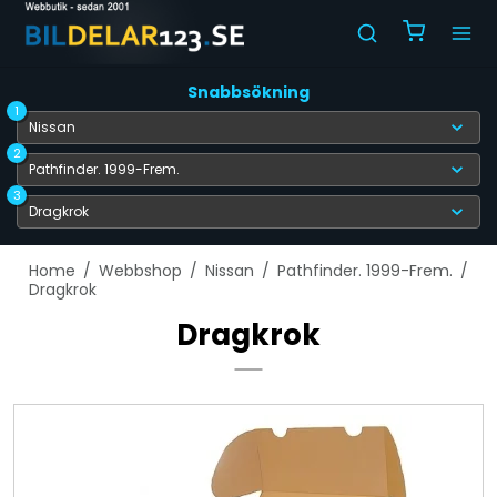
Snabbsökning
1
2
3
Home
/
Webbshop
/
Nissan
/
Pathfinder. 1999-Frem.
/
Dragkrok
Dragkrok