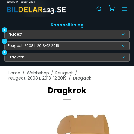
Snabbsökning
1
2
3
Home
/
Webbshop
/
Peugeot
/
Peugeot. 2008 I. 2013-12.2019
/
Dragkrok
Dragkrok