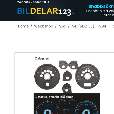
Snabbsökn
Snabbt hitta va
letar 
Home
/
Webbshop
/
Audi
/
A4. (8D2, B5) 11.1994 - 11