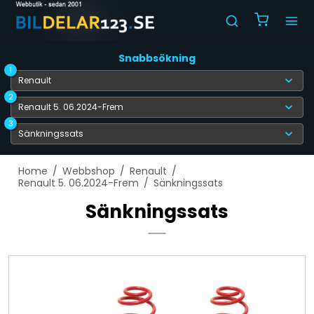
Snabbsökning
1
2
3
Home
/
Webbshop
/
Renault
/
Renault 5. 06.2024-Frem
/
Sänkningssats
Sänkningssats