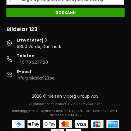
GODKÄNN
Bildelar 123
Erhvervsvej 3
6800 Varde, Danmark
Telefon
+45 70 22 17 20
E-post
info@bildelar123.se
2026 © Nielsen Viborg Group ApS.
Organisationsnummer: CVR. Nr. DK26395763
Bankuppgifter: AL Sydbank IBAN nr. DK3577000001320282 SWIFT-
adresse: SYBKDK22