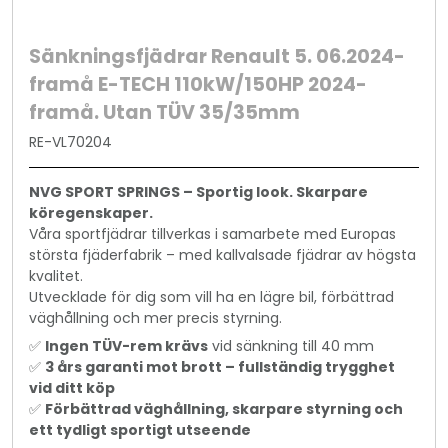
Sänkningsfjädrar Renault 5. 06.2024-
framå E-TECH 110kW/150HP 2024-
framå. Utan TÜV 35/35mm
RE-VL70204
NVG SPORT SPRINGS – Sportig look. Skarpare
köregenskaper.
Våra sportfjädrar tillverkas i samarbete med Europas
största fjäderfabrik – med kallvalsade fjädrar av högsta
kvalitet.
Utvecklade för dig som vill ha en lägre bil, förbättrad
väghållning och mer precis styrning.
✅
Ingen TÜV-rem krävs
vid sänkning till 40 mm
✅
3 års garanti mot brott – fullständig trygghet
vid ditt köp
✅
Förbättrad väghållning, skarpare styrning och
ett tydligt sportigt utseende