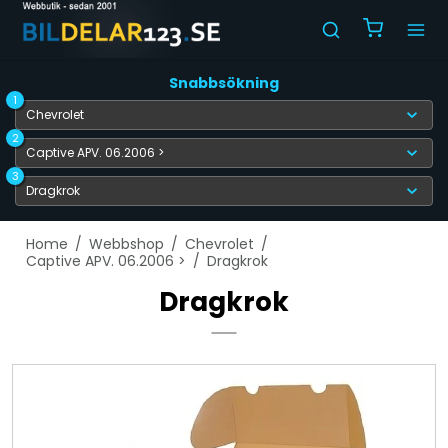
Snabbsökning
1
2
3
Home
/
Webbshop
/
Chevrolet
/
Captive APV. 06.2006 >
/
Dragkrok
Dragkrok