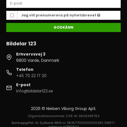
Jag vill prenumerera på nyhetsbrevet
GODKÄNN
Bildelar 123
Erhvervsvej 3
6800 Varde, Danmark
Telefon
+45 70 22 17 20
E-post
info@bildelar123.se
2026 © Nielsen Viborg Group ApS.
Organisationsnummer: CVR. Nr. DK26395763
Bankuppgifter: AL Sydbank IBAN nr. DK3577000001320282 SWIFT-
adresse: SYBKDK22