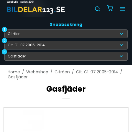
Snabbsökning
1
2
3
Home
/
Webbshop
/
Citröen
/
Cit. C1. 07.2005-2014
/
Gasfjäder
Gasfjäder