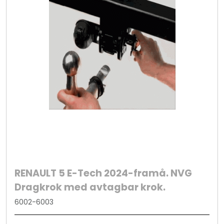
RENAULT 5 E-Tech 2024-framå. NVG
Dragkrok med avtagbar krok.
6002-6003