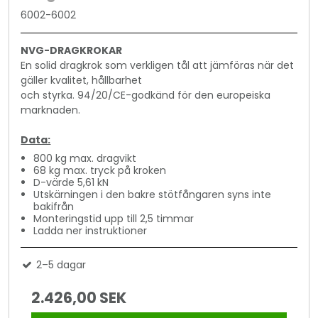
6002-6002
NVG-DRAGKROKAR
En solid dragkrok som verkligen tål att jämföras när det
gäller kvalitet, hållbarhet
och styrka. 94/20/CE-godkänd för den europeiska
marknaden.
Data:
800 kg max. dragvikt
68 kg max. tryck på kroken
D-värde 5,61 kN
Utskärningen i den bakre stötfångaren syns inte
bakifrån
Monteringstid upp till 2,5 timmar
Ladda ner instruktioner
2–5 dagar
2.426,00 SEK